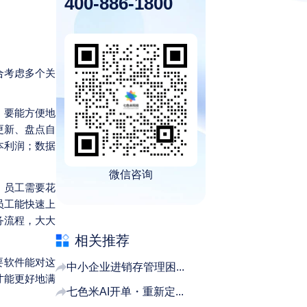
400-886-1800
合考虑多个关
，要能方便地
更新、盘点自
本利润；数据
微信咨询
，员工需要花
员工能快速上
务流程，大大
相关推荐
要软件能对这
中小企业进销存管理困...
才能更好地满
七色米AI开单・重新定...