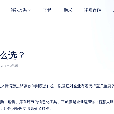
解决方案
下载
购买
渠道合作
全面贴合快消场景，快消品行业商家必备。
服装多属性高效管理，无需担心量大难管。
五金建材商品多维度管理，精准解决经营难题。
怎么选？
发布人：七色米
先来搞清楚进销存软件到底是什么，以及它对企业有着怎样至关重要
购、销售、库存环节的信息化工具。它就像是企业运营的 “智慧大脑
，让数据管理变得高效又精准。