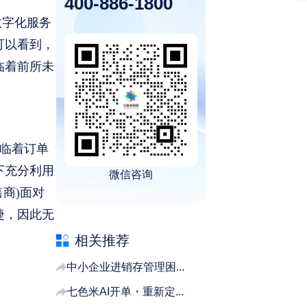
400-886-1800
数字化服务
可以看到，
临着前所未
临着订单
下充分利用
微信咨询
商)面对
捷，因此无
相关推荐
中小企业进销存管理困...
七色米AI开单・重新定...