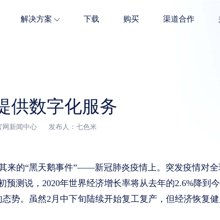
解决方案
下载
购买
渠道合作
全面贴合快消场景，快消品行业商家必备。
服装多属性高效管理，无需担心量大难管。
五金建材商品多维度管理，精准解决经营难题。
提供数字化服务
七色米官网新闻中心 发布人：七色米
如其来的“黑天鹅事件”——新冠肺炎疫情上。突发疫情对
预测说，2020年世界经济增长率将从去年的2.6%降到今
的态势。虽然2月中下旬陆续开始复工复产，但经济恢复健