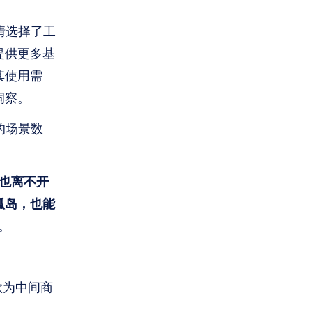
情选择了工
提供更多基
其使用需
洞察。
的场景数
也离不开
孤岛，也能
。
款为中间商