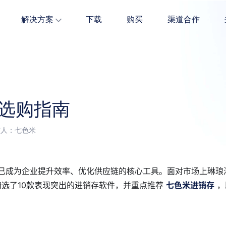
解决方案
下载
购买
渠道合作
全面贴合快消场景，快消品行业商家必备。
服装多属性高效管理，无需担心量大难管。
五金建材商品多维度管理，精准解决经营难题。
件选购指南
发布人：七色米
件已成为企业提升效率、优化供应链的核心工具。面对市场上琳琅
选了10款表现突出的进销存软件，并重点推荐
七色米进销存
，