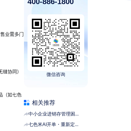
400-886-1800
零售业需多门
M无缝协同）
微信咨询
品（如七色
相关推荐
中小企业进销存管理困...
七色米AI开单・重新定...