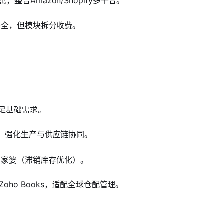
商专属，整合Amazon/Shopify多平台。
能齐全，但模块拆分收费。
满足基础需求。
 One，强化生产与供应链协同。
管家婆（滞销库存优化）。
e或Zoho Books，适配全球仓配管理。