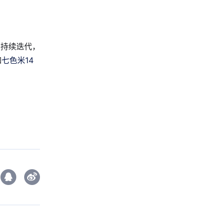
与持续迭代，
如
七色米14