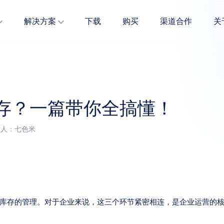
解决方案
下载
购买
渠道合作
全面贴合快消场景，快消品行业商家必备。
服装多属性高效管理，无需担心量大难管。
五金建材商品多维度管理，精准解决经营难题。
存？一篇带你全搞懂！
发布人：七色米
库存的管理。对于企业来说，这三个环节紧密相连，是企业运营的