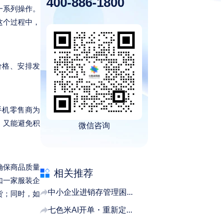
400-886-1800
一系列操作。
这个过程中，
价格、安排发
。
手机零售商为
，又能避免积
微信咨询
确保商品质量
相关推荐
如一家服装企
中小企业进销存管理困...
货；同时，如
七色米AI开单・重新定...