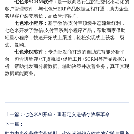
七色米SCRM软件：
是一款商贸行业的社交化移动化的
客户管理软件，与七色米ERP产品数据互相打通，助力企业
实现客户裂变增长，高效管理客户。
七色米小程序：
基于微信/支付宝顶级生态流量红利，
七色米开发了微信/支付宝系列小程序产品，帮助商家借助
轻量小程序，快速开拓线上渠道，轻松实现线上获客、裂
变、复购。
七色米BI软件：
专为批发商打造的自助式智能分析平
台，包含进销存+订货商城+促销工具+SCRM等产品数据分
析，帮助批发商分析数据、辅助决策并改善业务，真正实现
数据赋能商业。
上一篇：
七色米AI开单・重新定义进销存效率革命
下一篇：
助力中小企业数字化转型：七色米进销存软件的实践与思考