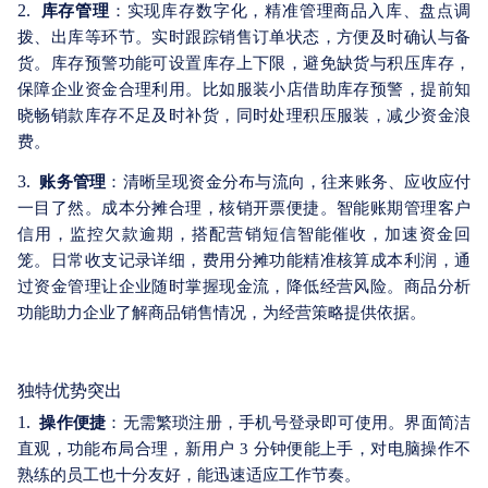
2.
库存管理
：实现库存数字化，精准管理商品入库、盘点调
拨、出库等环节。实时跟踪销售订单状态，方便及时确认与备
货。库存预警功能可设置库存上下限，避免缺货与积压库存，
保障企业资金合理利用。比如服装小店借助库存预警，提前知
晓畅销款库存不足及时补货，同时处理积压服装，减少资金浪
费。
3.
账务管理
：清晰呈现资金分布与流向，往来账务、应收应付
一目了然。成本分摊合理，核销开票便捷。智能账期管理客户
信用，监控欠款逾期，搭配营销短信智能催收，加速资金回
笼。日常收支记录详细，费用分摊功能精准核算成本利润，通
过资金管理让企业随时掌握现金流，降低经营风险。商品分析
功能助力企业了解商品销售情况，为经营策略提供依据。
独特优势突出
1.
操作便捷
：无需繁琐注册，手机号登录即可使用。界面简洁
直观，功能布局合理，新用户 3 分钟便能上手，对电脑操作不
熟练的员工也十分友好，能迅速适应工作节奏。