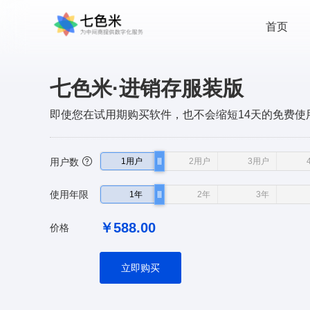
首页
七色米·进销存服装版
即使您在试用期购买软件，也不会缩短14天的免费使
用户数
1用户
1用户
2用户
2用户
3用户
3用户
使用年限
1年
1年
2年
2年
3年
3年
￥
588
.00
价格
立即购买