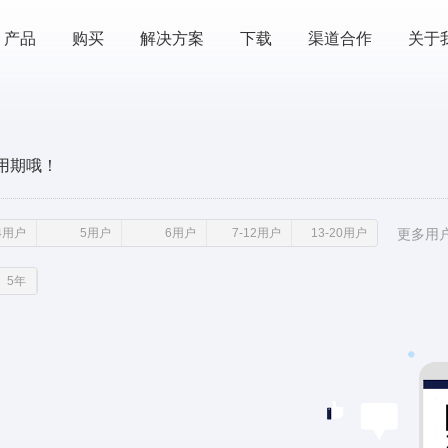
产品
购买
解决方案
下载
渠道合作
关于
用期哦！
4用户
4用户
5用户
5用户
6用户
6用户
7-12用户
7-12用户
13-20用户
13-20用户
更多用
5年
5年
买断